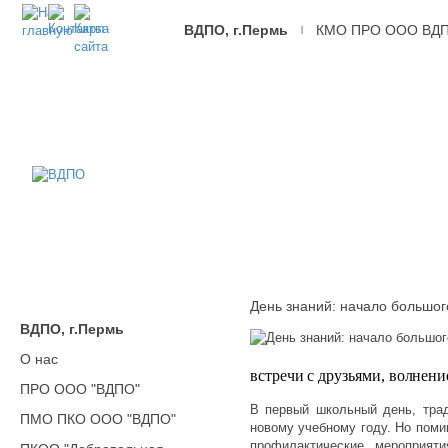
ВДПО, г.Пермь
КМО ПРО ООО ВД
|
ВДПО
Всероссийское
Добровольное
Пожарное
Общество,
г.Пермь
День знаний: начало большог
ВДПО, г.Пермь
О нас
встречи с друзьями, волне
ПРО ООО "ВДПО"
В первый школьный день, трад
ПМО ПКО ООО "ВДПО"
новому учебному году. Но поми
профилактические мероприят