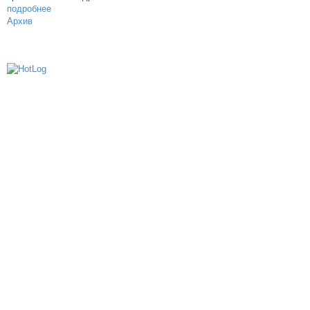
подробнее
Архив
614000, г.Пермь, ул. мкр. Новые Ляды,
Транспортная, 6
+7 (342) 20-77-159