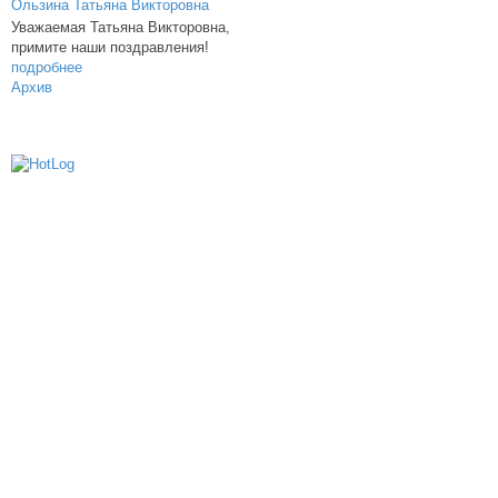
Уважаемая Татьяна Викторовна,
примите наши поздравления!
подробнее
Архив
614000, г.Пермь, ул. мкр. Новые Ляды,
Транспортная, 6
+7 (342) 20-77-159