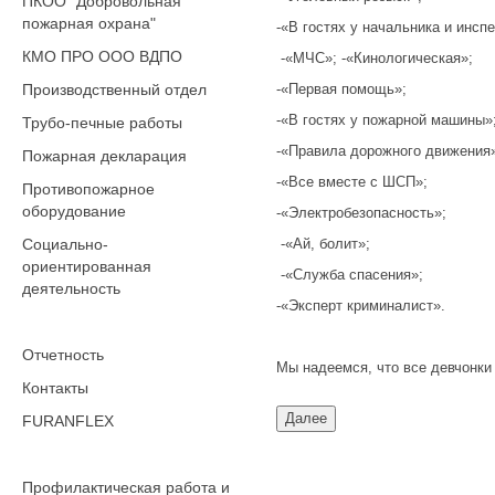
ПКОО "Добровольная
пожарная охрана"
-«В гостях у начальника и инсп
КМО ПРО ООО ВДПО
-«МЧС»; -«Кинологическая»;
Производственный отдел
-«Первая помощь»;
-«В гостях у пожарной машины»
Трубо-печные работы
-«Правила дорожного движения
Пожарная декларация
-«Все вместе с ШСП»;
Противопожарное
оборудование
-«Электробезопасность»;
Социально-
-«Ай, болит»;
ориентированная
-«Служба спасения»;
деятельность
-«Эксперт криминалист».
Отчетность
Мы надеемся, что все девчонки
Контакты
FURANFLEX
Профилактическая работа и