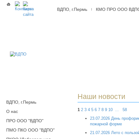
ВДПО, г.Пермь
КМО ПРО ООО ВДП
|
ВДПО
Всероссийское
Добровольное
Пожарное
Общество,
г.Пермь
Наши новости
ВДПО, г.Пермь
1
2
3
4
5
6
7
8
9
10
...
58
О нас
23.07.2026 День профори
ПРО ООО "ВДПО"
пожарной форме
ПМО ПКО ООО "ВДПО"
21.07.2026 Лето с пользо