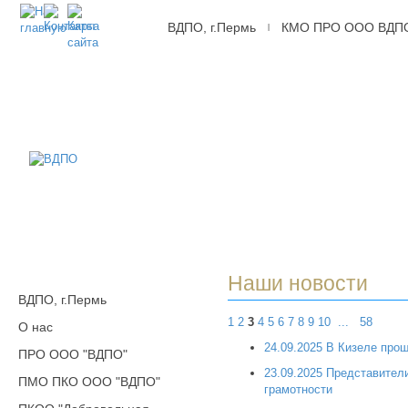
ВДПО, г.Пермь
КМО ПРО ООО ВДП
|
ВДПО
Всероссийское
Добровольное
Пожарное
Общество,
г.Пермь
Наши новости
ВДПО, г.Пермь
1
2
3
4
5
6
7
8
9
10
...
58
О нас
24.09.2025 В Кизеле про
ПРО ООО "ВДПО"
23.09.2025 Представите
ПМО ПКО ООО "ВДПО"
грамотности